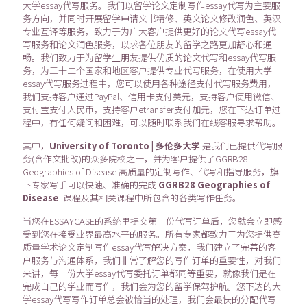
大学essay代写服务。我们以留学论文定制写作essay代写为主要服
务方向，并同时开展留学申请文书精修、英文论文修改润色、英汉
专业互译等服务，致力于为广大客户提供更好的论文代写essay代
写服务和论文润色服务，以求各位朋友的留学之路更加舒心和通
畅。我们致力于为留学生朋友提供优质的论文代写和essay代写服
务，为三十二个国家和地区客户提供专业代写服务，在使用大学
essay代写服务过程中，您可以使用各种途径支付代写服务费用，
我们支持客户通过PayPal、信用卡支付美元，支持客户使用微信、
支付宝支付人民币，支持客户etransfer支付加元，您在下达订单过
程中，有任何疑问和困难，可以随时联系我们在线客服寻求帮助。
其中，
University of Toronto | 多伦多大学
是我们已提供代写服
务(含作文批改)的众多院校之一，并为客户提供了GGRB28
Geographies of Disease 高质量的定制写作、代写和指导服务，旗
下专家写手可以快速、准确的完成
GGRB28 Geographies of
Disease
课程及其相关课程中所包含的各类写作任务。
当您在ESSAYCASE的系统里提交第一份代写订单后，您就会立即感
受到您在接受业界最高水平的服务。所有专家都致力于为您提供高
质量学术论文定制写作essay代写解决方案，我们建立了完善的客
户服务与沟通体系，我们非常了解您的写作订单的重要性，对我们
来讲，每一份大学essay代写委托订单都同等重要，就像我们是在
完成自己的学业而写作，我们会为您的留学保驾护航。您下达的大
学essay代写写作订单总会被恰当的处理，我们会最快的分配代写