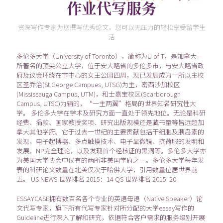
作业代写服务
资深写作专家为您撰写优秀论文，您可以无压力的轻松享受留学生
活
多伦多大学（University of Toronto），简称为U of T，是加拿大一
所著名的顶尖公立大学，位于安大略省的多伦多市，与安大略省政
府及议会环绕在市中心的女王公园四周，现已发展成为一所以主校
区圣乔治(St.George Campues, UTSG)为主，密西沙加校区
(Mississauga Campus, UTM)，和士嘉宝校区(Scarborough
Campus, UTSC)为辅的，“一主两翼”格局的世界知名研究性大
学。 多伦多大学在学术及研究方面一直处于领先地位。无论是科研
经费、捐款、国家教授奖项、研究出版规模还是藏书量等皆远超加
拿大其他学府。它于过去一世纪的主要贡献包括干细胞及胰岛素的
发现，电子起搏器、多点触摸技术、电子显微镜、抗荷服的发明和
发展，NP完全理论，以及发现首个经核证的黑洞等。多伦多大学亦
为美国大学协会中仅有的两所非美国学府之一。多伦多大学每年发
表的科研论文数量在北美仅次于哈佛大学，引用数量位居世界前
五。 US NEWS 世界排名 2015：14 QS 世界排名 2015: 20
ESSAYCASE拥有数百名各个专业的英语母语（Native Speaker）论
文代写专家，旗下所有代写专家针对所分配的大学essay写作的
Guideline进行深入了解和研究，依据符合客户需求的服务级别开展