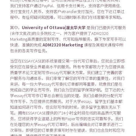
我们支持客户通过PayPal、信用卡支付美元，支持客户使用微信、
支付宝支付人民币，支持客户etransfer支付加元，您在下达订单过
程中，有任何疑问和困难，可以随时联系我们在线客服寻求帮助。
其中，
University of Ottawa|渥太华大学
是我们已提供代写服务
(含作文批改)的众多院校之一，并为客户提供了ADM2320
Marketing高质量的定制写作、代写和指导服务，旗下专家写手可以
快速、准确的完成
ADM2320 Marketing
课程及其相关课程中所
包含的各类写作任务。
当您在ESSAYCASE的系统里提交第一份代写订单后，您就会立即感
受到您在接受业界最高水平的服务。所有专家都致力于为您提供高
质量学术论文定制写作essay代写解决方案，我们建立了完善的客
户服务与沟通体系，我们非常了解您的写作订单的重要性，对我们
来讲，每一份大学essay代写委托订单都同等重要，就像我们是在
完成自己的学业而写作，我们会为您的留学保驾护航。您下达的大
学essay代写写作订单总会被恰当的处理，我们会最快的分配代写
写作写手，为您提供优质服务。对于大学essay，留学生们基本都
知道如何进行写作，但实际写作的时候，很多留学生朋友无从下
笔。拥有ESSAYCASE提供的7*24小时全时段在线的高品质代写服
务，您将获得学业道路上的所有Paper写作的忠实可靠帮手。我们
在处理您的大学essay代写订单时，后台编辑会对订单要求进行二
次审核，即使您的订单要求填写时存在错误，我们也会及时和您沟
通协调，确保最终写作正确无误。