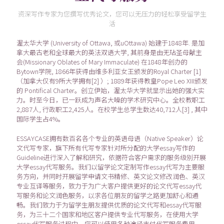
资深写作专家为您撰写优秀论文，您可以无压力的轻松享受留学生
活
渥太华大学 (University of Ottawa, 或uOttawa) 始建于1848年. 是加
拿大最古老和全球最大的英法双语大学, 其前身是由无玷圣母献主
会(Missionary Oblates of Mary Immaculate) 在1848年创办的
Bytown学院, 1866年获得由维多利亚女王颁发的Royal Charter [1]
（加拿大仅有9所大学拥有[2] ）; 1889年获得教皇Pope Leo XIII颁发
的 Pontifical Charter。创立伊始，渥太华大学就显示出她的强大实
力。时至今日，已一跃成为声名大噪的学术研究中心。全校教职工
2,887人, 行政职工2,425人。在校学生总学生数达40,712人[3] , 其中
国际学生占4%。
ESSAYCASE拥有数百名各个专业的英语母语（Native Speaker）论
文代写专家，旗下所有代写专家针对所分配的大学essay写作的
Guideline进行深入了解和研究，依据符合客户需求的服务级别开展
大学essay代写服务。我们以留学论文定制写作essay代写为主要服
务方向，并同时开展留学申请文书精修、英文论文修改润色、英汉
专业互译等服务，致力于为广大客户提供更好的论文代写essay代
写服务和论文润色服务，以求各位朋友的留学之路更加舒心和通
畅。我们致力于为留学生朋友提供优质的论文代写和essay代写服
务，为三十二个国家和地区客户提供专业代写服务，在使用大学
essay代写服务过程中，您可以使用各种途径支付代写服务费用，