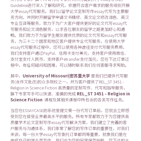
Guideline进行深入了解和研究，依据符合客户需求的服务级别开展
大学essay代写服务。我们以留学论文定制写作essay代写为主要服
务方向，并同时开展留学申请文书精修、英文论文修改润色、英汉
专业互译等服务，致力于为广大客户提供更好的论文代写essay代
写服务和论文润色服务，以求各位朋友的留学之路更加舒心和通
畅。我们致力于为留学生朋友提供优质的论文代写和essay代写服
务，为三十二个国家和地区客户提供专业代写服务，在使用大学
essay代写服务过程中，您可以使用各种途径支付代写服务费用，
我们支持客户通过PayPal、信用卡支付美元，支持客户使用微信、
支付宝支付人民币，支持客户etransfer支付加元，您在下达订单过
程中，有任何疑问和困难，可以随时联系我们在线客服寻求帮助。
其中，
University of Missouri|密苏里大学
是我们已提供代写服
务(含作文批改)的众多院校之一，并为客户提供了REL_ST 3451 -
Religion in Science Fiction 高质量的定制写作、代写和指导服务，
旗下专家写手可以快速、准确的完成
REL_ST 3451 - Religion in
Science Fiction
课程及其相关课程中所包含的各类写作任务。
当您在ESSAYCASE的系统里提交第一份代写订单后，您就会立即感
受到您在接受业界最高水平的服务。所有专家都致力于为您提供高
质量学术论文定制写作essay代写解决方案，我们建立了完善的客
户服务与沟通体系，我们非常了解您的写作订单的重要性，对我们
来讲，每一份大学essay代写委托订单都同等重要，就像我们是在
完成自己的学业而写作，我们会为您的留学保驾护航。您下达的大