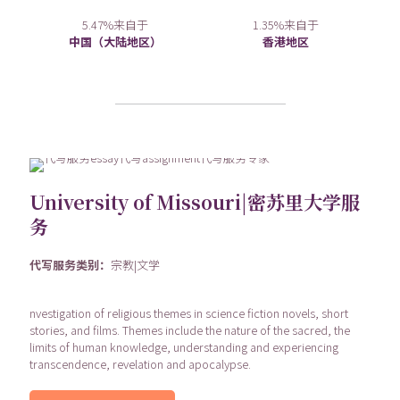
5.47%来自于
1.35%来自于
中国（大陆地区）
香港地区
University of Missouri|密苏里大学服
务
代写服务类别：
宗教|文学
nvestigation of religious themes in science fiction novels, short
stories, and films. Themes include the nature of the sacred, the
limits of human knowledge, understanding and experiencing
transcendence, revelation and apocalypse.