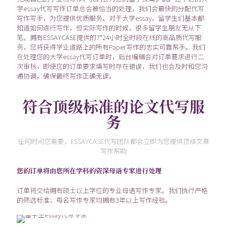
学essay代写写作订单总会被恰当的处理，我们会最快的分配代写
写作写手，为您提供优质服务。对于大学essay，留学生们基本都
知道如何进行写作，但实际写作的时候，很多留学生朋友无从下
笔。拥有ESSAYCASE提供的7*24小时全时段在线的高品质代写服
务，您将获得学业道路上的所有Paper写作的忠实可靠帮手。我们
在处理您的大学essay代写订单时，后台编辑会对订单要求进行二
次审核，即使您的订单要求填写时存在错误，我们也会及时和您沟
通协调，确保最终写作正确无误。
符合顶级标准的论文代写服
务
任何时间您需要，ESSAYCASE代写团队都会立即为您提供顶级文章
写作帮助
您的订单将由您所在学科的资深母语专家进行处理
订单将交给拥有硕士以上学位的专业母语写作专家。我们执行严格
的筛选标准，每名写作专家均拥有3年以上写作经验。