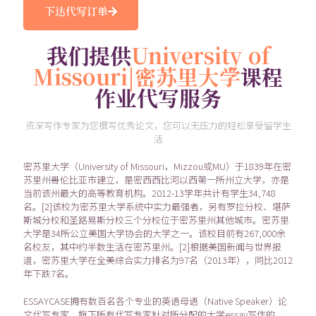
下达代写订单
我们提供
University of
Missouri|密苏里大学
课程
作业代写服务
资深写作专家为您撰写优秀论文，您可以无压力的轻松享受留学生
活
密苏里大学（University of Missouri，Mizzou或MU）于1839年在密
苏里州哥伦比亚市建立，是密西西比河以西第一所州立大学，亦是
当前该州最大的高等教育机构。2012-13学年共计有学生34,748
名。[2]该校为密苏里大学系统中实力最强者，另有罗拉分校、堪萨
斯城分校和圣路易斯分校三个分校位于密苏里州其他城市。密苏里
大学是34所公立美国大学协会的大学之一。该校目前有267,000余
名校友，其中约半数生活在密苏里州。[2]根据美国新闻与世界报
道，密苏里大学在全美综合实力排名为97名（2013年），同比2012
年下跌7名。
ESSAYCASE拥有数百名各个专业的英语母语（Native Speaker）论
文代写专家，旗下所有代写专家针对所分配的大学essay写作的