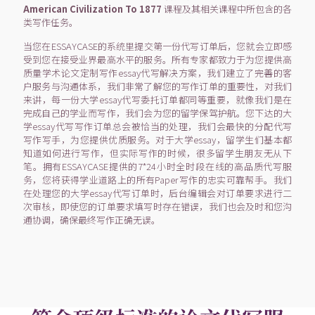
American Civilization To 1877
课程及其相关课程中所包含的各
类写作任务。
当您在ESSAYCASE的系统里提交第一份代写订单后，您就会立即感
受到您在接受业界最高水平的服务。所有专家都致力于为您提供高
质量学术论文定制写作essay代写解决方案，我们建立了完善的客
户服务与沟通体系，我们非常了解您的写作订单的重要性，对我们
来讲，每一份大学essay代写委托订单都同等重要，就像我们是在
完成自己的学业而写作，我们会为您的留学保驾护航。您下达的大
学essay代写写作订单总会被恰当的处理，我们会最快的分配代写
写作写手，为您提供优质服务。对于大学essay，留学生们基本都
知道如何进行写作，但实际写作的时候，很多留学生朋友无从下
笔。拥有ESSAYCASE提供的7*24小时全时段在线的高品质代写服
务，您将获得学业道路上的所有Paper写作的忠实可靠帮手。我们
在处理您的大学essay代写订单时，后台编辑会对订单要求进行二
次审核，即使您的订单要求填写时存在错误，我们也会及时和您沟
通协调，确保最终写作正确无误。