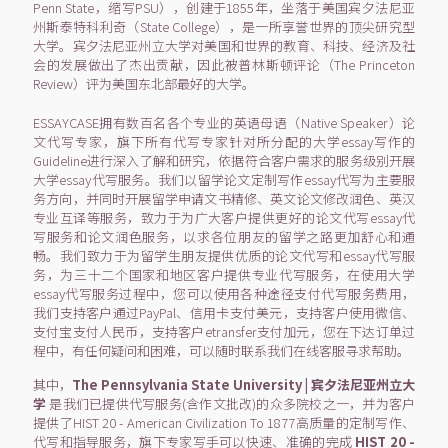
Penn State，缩写PSU），创建于1855年，坐落于美国宾夕法尼亚
州斯泰特科利奇（State College），是一所享誉世界的顶尖研究型
大学。宾夕法尼亚州立大学对美国和世界的教育、科技、经济及社
会的发展做出了杰出贡献，因此被普林斯顿评论（The Princeton
Review）评为美国东北部最好的大学。
ESSAYCASE拥有数百名各个专业的英语母语（Native Speaker）论
文代写专家，旗下所有代写专家针对所分配的大学essay写作的
Guideline进行深入了解和研究，依据符合客户需求的服务级别开展
大学essay代写服务。我们以留学论文定制写作essay代写为主要服
务方向，并同时开展留学申请文书精修、英文论文修改润色、英汉
专业互译等服务，致力于为广大客户提供更好的论文代写essay代
写服务和论文润色服务，以求各位朋友的留学之路更加舒心和通
畅。我们致力于为留学生朋友提供优质的论文代写和essay代写服
务，为三十二个国家和地区客户提供专业代写服务，在使用大学
essay代写服务过程中，您可以使用各种途径支付代写服务费用，
我们支持客户通过PayPal、信用卡支付美元，支持客户使用微信、
支付宝支付人民币，支持客户etransfer支付加元，您在下达订单过
程中，有任何疑问和困难，可以随时联系我们在线客服寻求帮助。
其中，
The Pennsylvania State University | 宾夕法尼亚州立大
学
是我们已提供代写服务(含作文批改)的众多院校之一，并为客户
提供了HIST 20 - American Civilization To 1877高质量的定制写作、
代写和指导服务，旗下专家写手可以快速、准确的完成
HIST 20 -