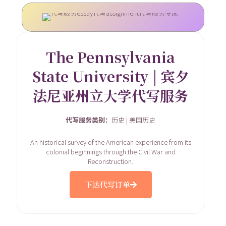
The Pennsylvania
State University | 宾夕
法尼亚州立大学代写服务
代写服务类别：
历史 | 美国历史
An historical survey of the American experience from its
colonial beginnings through the Civil War and
Reconstruction.
下达代写订单