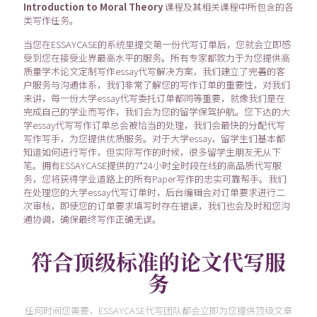
Introduction to Moral Theory
课程及其相关课程中所包含的各
类写作任务。
当您在ESSAYCASE的系统里提交第一份代写订单后，您就会立即感
受到您在接受业界最高水平的服务。所有专家都致力于为您提供高
质量学术论文定制写作essay代写解决方案，我们建立了完善的客
户服务与沟通体系，我们非常了解您的写作订单的重要性，对我们
来讲，每一份大学essay代写委托订单都同等重要，就像我们是在
完成自己的学业而写作，我们会为您的留学保驾护航。您下达的大
学essay代写写作订单总会被恰当的处理，我们会最快的分配代写
写作写手，为您提供优质服务。对于大学essay，留学生们基本都
知道如何进行写作，但实际写作的时候，很多留学生朋友无从下
笔。拥有ESSAYCASE提供的7*24小时全时段在线的高品质代写服
务，您将获得学业道路上的所有Paper写作的忠实可靠帮手。我们
在处理您的大学essay代写订单时，后台编辑会对订单要求进行二
次审核，即使您的订单要求填写时存在错误，我们也会及时和您沟
通协调，确保最终写作正确无误。
符合顶级标准的论文代写服
务
任何时间您需要，ESSAYCASE代写团队都会立即为您提供顶级文章