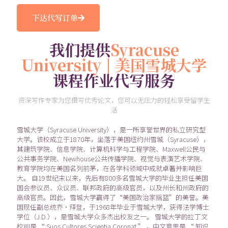
下达代写订单
我们提供
Syracuse
University | 美国雪城大学
课程作业代写服务
资深写作专家为您撰写优秀论文，您可以无压力的轻松享受留学生
活
雪城大学（Syracuse University），是一所享誉世界的私立研究型
大学。该校成立于1870年，坐落于美国纽约州雪城（Syracuse），
其建筑学院、信息学院、计算机科学与工程学院、Maxwell公民与
公共事务学院、Newhouse公共传播学院、视觉与表演艺术学院、
教育学院均在美国名列前茅，在各学科领域中成就卓著并影响巨
大。 自19世纪末以来，先后有800多名雪城大学的毕业生担任美国
国会参议员、众议员、联邦政府的高级官员，以及州长和州政府的
高级官员。因此，雪城大学赢得了“美国政治家摇篮”的美誉。美
国现任副总统乔·拜登，于1968年毕业于雪城大学，获得法学博士
学位（J.D.），是雪城大学众多杰出校友之一。 雪城大学的拉丁文
校训是 “ Suos Cultores Scientia Coronat ” ，中文意思是 “ 知识