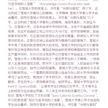
为追寻她的人加冕 ” （Knowledge crowns those who seek
her）。在雪城大学的宪章上，书写着“光明与真知” 两个字，这
也构成了雪城大学最核心的精神。 大学精神: 雪城大学素以学术自
由著称，因而在雪城大学的宪章上，书写着 " 光明与真知 "几个
字，这也构成了雪城大学最核心的精神。海阔凭鱼跃，天高任鸟
飞。在雪城大学，没有来自保守传统的约束，没有不可逾越的清规
戒律，在这片自由的土地上你可以天马行空，放开思维畅想，自由
探索未知世界，在这里你的思想永远会得到尊重，即使别人并不同
意你的观点。正是在这种以自由思想为精神内涵的熏陶下，雪城大
学孕育了无数的新思想和伟大的发现。雪城大学的历任校长们都非
常珍视这种宝贵的传统，哪怕这种自由的思想和美国的现实世界发
生严重冲突时，校长们也没有放弃过对雪城大学自由主义传统的保
护。雪城大学人文教育的目标之一是培养学生的人文精神， 一种追
求人生真谛的理性态度，即关怀人生价值的实现、人的自由与平等
以及人与社会、自然之间的和谐等。 雪城大学之所以能够在众多名
校中脱颖而出，一个重要的原因就是以自由为核心的大学传统精神
带动了全校师生：教授除了学术研究外，就是认真地传道、授业、
解惑；学生则专心一意地皓首穷经，钻研学业。雪城大学现任校长
Kent D. Syverud也说：" 让青年学生们用自己在学术、艺术等专业
上的成就为社会做出贡献，为人类生存条件的改善而工作。" 大学
校训: 雪城大学的拉丁文校训是 "Suos Cultores Scientia Coronat "，
中文的意思是" 知识为追寻他的人加冕 "。雪城大学素以学术自由和
学生自治著称，因而在雪城大学的宪章上，书写着“光明与真知”