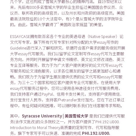
几个字，这也构成了雪城大学最核心的精神内涵。 自19世纪末以
来，先后有800多名雪城大学的毕业生担任过美国国会参议员、众
议员、联邦政府的高级官员，以及州长和州政府的高级官员。美国
最高法院现任的10个大法官中，有3个是从雪城大学的法学院毕业
的。由此，雪城大学赢得了" 美国政治家摇篮 "的美誉。
ESSAYCASE拥有数百名各个专业的英语母语（Native Speaker）论
文代写专家，旗下所有代写专家针对所分配的大学essay写作的
Guideline进行深入了解和研究，依据符合客户需求的服务级别开展
大学essay代写服务。我们以留学论文定制写作essay代写为主要服
务方向，并同时开展留学申请文书精修、英文论文修改润色、英汉
专业互译等服务，致力于为广大客户提供更好的论文代写essay代
写服务和论文润色服务，以求各位朋友的留学之路更加舒心和通
畅。我们致力于为留学生朋友提供优质的论文代写和essay代写服
务，为三十二个国家和地区客户提供专业代写服务，在使用大学
essay代写服务过程中，您可以使用各种途径支付代写服务费用，
我们支持客户通过PayPal、信用卡支付美元，支持客户使用微信、
支付宝支付人民币，支持客户etransfer支付加元，您在下达订单过
程中，有任何疑问和困难，可以随时联系我们在线客服寻求帮助。
其中，
Syracuse University | 美国雪城大学
是我们已提供代写服
务(含作文批改)的众多院校之一，并为客户提供了PHI.192.U800.
Introduction to Moral Theory高质量的定制写作、代写和指导服
务，旗下专家写手可以快速、准确的完成
PHI.192.U800.