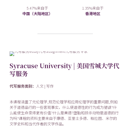
5.47%来自于
1.35%来自于
中国（大陆地区）
香港地区
Syracuse University | 美国雪城大学代
写服务
代写服务类别：
人文 | 写作
本课程涵盖了元伦理学,规范伦理学和应用伦理学的重要问题,例如:
关于道德品行的一些客观事实，什么使道德性的行为成为错误?什
么能使生命变得更有价值?什么是美德?堕胎和掠杀动物是道德的行
为吗?课程的资料主要来自于康德、亚里士多德、柏拉图、米尔的
文学史料和当代作者的文学作品。