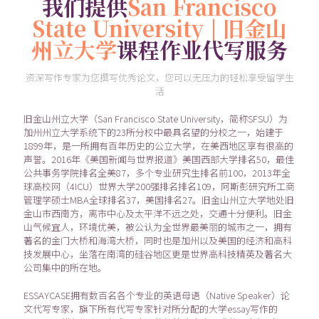
我们提供
San Francisco
State University | 旧金山
州立大学
课程作业代写服务
资深写作专家为您撰写优秀论文，您可以无压力的轻松享受留学生
活
旧金山州立大学（San Francisco State University，简称SFSU）为
加州州立大学系统下的23所分校中最具名望的分校之一，始建于
1899年，是一所拥有百年历史的公立大学，在美西地区享有很高的
声誉。2016年《美国新闻与世界报道》美国西部大学排名50，最佳
公共事务学院排名全美87，多个专业研究生排名前100，2013年全
球高校网（4ICU）世界大学200强排名排名109，阿斯彭研究所工商
管理学硕士MBA全球排名37，美国排名27。旧金山州立大学地处旧
金山市西南方，离市中心及太平洋不远之处，交通十分便利。旧金
山气候宜人，环境优美，被公认为全世界最美丽的城市之一，拥有
著名的金门大桥和海湾大桥，同时也是加州以及美国的经济和高科
技发展中心，坐落在南湾的硅谷地区更是世界高科技精英及著名大
公司集中的所在地。
ESSAYCASE拥有数百名各个专业的英语母语（Native Speaker）论
文代写专家，旗下所有代写专家针对所分配的大学essay写作的