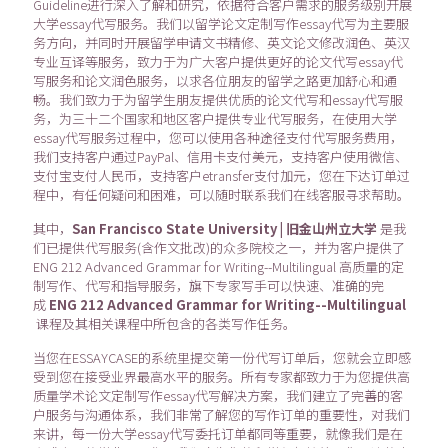
Guideline进行深入了解和研究，依据符合客户需求的服务级别开展
大学essay代写服务。我们以留学论文定制写作essay代写为主要服
务方向，并同时开展留学申请文书精修、英文论文修改润色、英汉
专业互译等服务，致力于为广大客户提供更好的论文代写essay代
写服务和论文润色服务，以求各位朋友的留学之路更加舒心和通
畅。我们致力于为留学生朋友提供优质的论文代写和essay代写服
务，为三十二个国家和地区客户提供专业代写服务，在使用大学
essay代写服务过程中，您可以使用各种途径支付代写服务费用，
我们支持客户通过PayPal、信用卡支付美元，支持客户使用微信、
支付宝支付人民币，支持客户etransfer支付加元，您在下达订单过
程中，有任何疑问和困难，可以随时联系我们在线客服寻求帮助。
其中，
San Francisco State University | 旧金山州立大学
是我
们已提供代写服务(含作文批改)的众多院校之一，并为客户提供了
ENG 212 Advanced Grammar for Writing--Multilingual 高质量的定
制写作、代写和指导服务，旗下专家写手可以快速、准确的完
成
ENG 212 Advanced Grammar for Writing--Multilingual
课程及其相关课程中所包含的各类写作任务。
当您在ESSAYCASE的系统里提交第一份代写订单后，您就会立即感
受到您在接受业界最高水平的服务。所有专家都致力于为您提供高
质量学术论文定制写作essay代写解决方案，我们建立了完善的客
户服务与沟通体系，我们非常了解您的写作订单的重要性，对我们
来讲，每一份大学essay代写委托订单都同等重要，就像我们是在