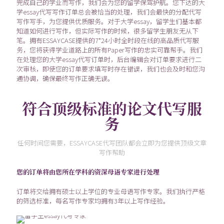
完成自己的学业而写作，我们会为您的留学保驾护航。您下达的大
学essay代写写作订单总会被恰当的处理，我们会最快的分配代写
写作写手，为您提供优质服务。对于大学essay，留学生们基本都
知道如何进行写作，但实际写作的时候，很多留学生朋友无从下
笔。拥有ESSAYCASE提供的7*24小时全时段在线的高品质代写服
务，您将获得学业道路上的所有Paper写作的忠实可靠帮手。我们
在处理您的大学essay代写订单时，后台编辑会对订单要求进行二
次审核，即使您的订单要求填写时存在错误，我们也会及时和您沟
通协调，确保最终写作正确无误。
符合顶级标准的论文代写服
务
任何时间您需要，ESSAYCASE代写团队都会立即为您提供顶级文章
写作帮助
您的订单将由您所在学科的资深母语专家进行处理
订单将交给拥有硕士以上学位的专业母语写作专家。我们执行严格
的筛选标准，每名写作专家均拥有3年以上写作经验。