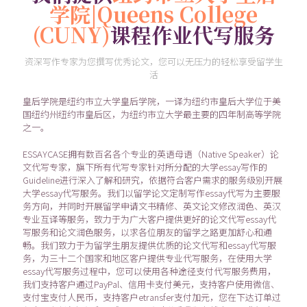
学院|Queens College
(CUNY)
课程作业代写服务
资深写作专家为您撰写优秀论文，您可以无压力的轻松享受留学生
活
皇后学院是纽约市立大学皇后学院，一译为纽约市皇后大学位于美
国纽约州纽约市皇后区，为纽约市立大学最主要的四年制高等学院
之一。
ESSAYCASE拥有数百名各个专业的英语母语（Native Speaker）论
文代写专家，旗下所有代写专家针对所分配的大学essay写作的
Guideline进行深入了解和研究，依据符合客户需求的服务级别开展
大学essay代写服务。我们以留学论文定制写作essay代写为主要服
务方向，并同时开展留学申请文书精修、英文论文修改润色、英汉
专业互译等服务，致力于为广大客户提供更好的论文代写essay代
写服务和论文润色服务，以求各位朋友的留学之路更加舒心和通
畅。我们致力于为留学生朋友提供优质的论文代写和essay代写服
务，为三十二个国家和地区客户提供专业代写服务，在使用大学
essay代写服务过程中，您可以使用各种途径支付代写服务费用，
我们支持客户通过PayPal、信用卡支付美元，支持客户使用微信、
支付宝支付人民币，支持客户etransfer支付加元，您在下达订单过