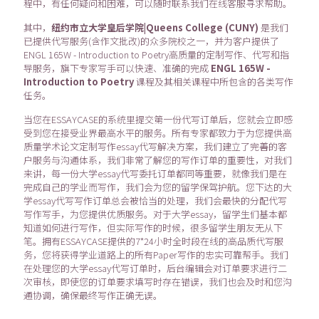
程中，有任何疑问和困难，可以随时联系我们在线客服寻求帮助。
其中，
纽约市立大学皇后学院|Queens College (CUNY)
是我们
已提供代写服务(含作文批改)的众多院校之一，并为客户提供了
ENGL 165W - Introduction to Poetry高质量的定制写作、代写和指
导服务，旗下专家写手可以快速、准确的完成
ENGL 165W -
Introduction to Poetry
课程及其相关课程中所包含的各类写作
任务。
当您在ESSAYCASE的系统里提交第一份代写订单后，您就会立即感
受到您在接受业界最高水平的服务。所有专家都致力于为您提供高
质量学术论文定制写作essay代写解决方案，我们建立了完善的客
户服务与沟通体系，我们非常了解您的写作订单的重要性，对我们
来讲，每一份大学essay代写委托订单都同等重要，就像我们是在
完成自己的学业而写作，我们会为您的留学保驾护航。您下达的大
学essay代写写作订单总会被恰当的处理，我们会最快的分配代写
写作写手，为您提供优质服务。对于大学essay，留学生们基本都
知道如何进行写作，但实际写作的时候，很多留学生朋友无从下
笔。拥有ESSAYCASE提供的7*24小时全时段在线的高品质代写服
务，您将获得学业道路上的所有Paper写作的忠实可靠帮手。我们
在处理您的大学essay代写订单时，后台编辑会对订单要求进行二
次审核，即使您的订单要求填写时存在错误，我们也会及时和您沟
通协调，确保最终写作正确无误。