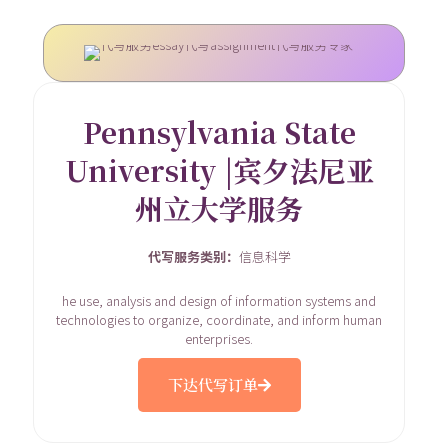
Pennsylvania State
University |宾夕法尼亚
州立大学服务
代写服务类别：
信息科学
he use, analysis and design of information systems and
technologies to organize, coordinate, and inform human
enterprises.
下达代写订单