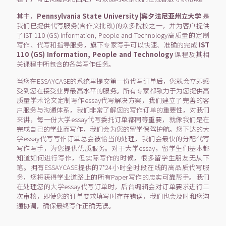
其中，
Pennsylvania State University |宾夕法尼亚州立大学
是
我们已提供代写服务(含作文批改)的众多院校之一，并为客户提供
了IST 110 (GS) Information, People and Technology高质量的定制
写作、代写和指导服务，旗下专家写手可以快速、准确的完成
IST
110 (GS) Information, People and Technology
课程及其相
关课程中所包含的各类写作任务。
当您在ESSAYCASE的系统里提交第一份代写订单后，您就会立即感
受到您在接受业界最高水平的服务。所有专家都致力于为您提供高
质量学术论文定制写作essay代写解决方案，我们建立了完善的客
户服务与沟通体系，我们非常了解您的写作订单的重要性，对我们
来讲，每一份大学essay代写委托订单都同等重要，就像我们是在
完成自己的学业而写作，我们会为您的留学保驾护航。您下达的大
学essay代写写作订单总会被恰当的处理，我们会最快的分配代写
写作写手，为您提供优质服务。对于大学essay，留学生们基本都
知道如何进行写作，但实际写作的时候，很多留学生朋友无从下
笔。拥有ESSAYCASE提供的7*24小时全时段在线的高品质代写服
务，您将获得学业道路上的所有Paper写作的忠实可靠帮手。我们
在处理您的大学essay代写订单时，后台编辑会对订单要求进行二
次审核，即使您的订单要求填写时存在错误，我们也会及时和您沟
通协调，确保最终写作正确无误。