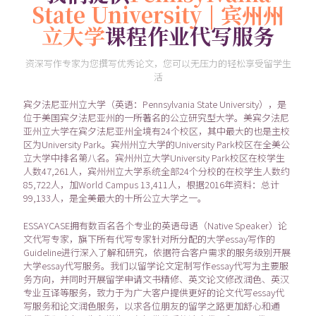
State University | 宾州州
立大学
课程作业代写服务
资深写作专家为您撰写优秀论文，您可以无压力的轻松享受留学生
活
宾夕法尼亚州立大学（英语：Pennsylvania State University），是
位于美国宾夕法尼亚州的一所著名的公立研究型大学。美宾夕法尼
亚州立大学在宾夕法尼亚州全境有24个校区，其中最大的也是主校
区为University Park。宾州州立大学的University Park校区在全美公
立大学中排名第八名。宾州州立大学University Park校区在校学生
人数47,261人，宾州州立大学系统全部24个分校的在校学生人数约
85,722人，加World Campus 13,411人，根据2016年资料：总计
99,133人，是全美最大的十所公立大学之一。
ESSAYCASE拥有数百名各个专业的英语母语（Native Speaker）论
文代写专家，旗下所有代写专家针对所分配的大学essay写作的
Guideline进行深入了解和研究，依据符合客户需求的服务级别开展
大学essay代写服务。我们以留学论文定制写作essay代写为主要服
务方向，并同时开展留学申请文书精修、英文论文修改润色、英汉
专业互译等服务，致力于为广大客户提供更好的论文代写essay代
写服务和论文润色服务，以求各位朋友的留学之路更加舒心和通