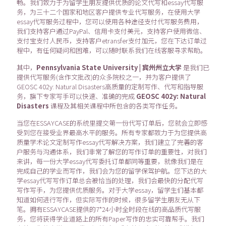
畅。我们致力于为留学生朋友提供优质的论文代写和essay代写服
务，为三十二个国家和地区客户提供专业代写服务，在使用大学
essay代写服务过程中，您可以使用各种途径支付代写服务费用，
我们支持客户通过PayPal、信用卡支付美元，支持客户使用微信、
支付宝支付人民币，支持客户etransfer支付加元，您在下达订单过
程中，有任何疑问和困难，可以随时联系我们在线客服寻求帮助。
其中，
Pennsylvania State University | 宾州州立大学
是我们已
提供代写服务(含作文批改)的众多院校之一，并为客户提供了
GEOSC 402y: Natural Disasters高质量的定制写作、代写和指导服
务，旗下专家写手可以快速、准确的完成
GEOSC 402y: Natural
Disasters
课程及其相关课程中所包含的各类写作任务。
当您在ESSAYCASE的系统里提交第一份代写订单后，您就会立即感
受到您在接受业界最高水平的服务。所有专家都致力于为您提供高
质量学术论文定制写作essay代写解决方案，我们建立了完善的客
户服务与沟通体系，我们非常了解您的写作订单的重要性，对我们
来讲，每一份大学essay代写委托订单都同等重要，就像我们是在
完成自己的学业而写作，我们会为您的留学保驾护航。您下达的大
学essay代写写作订单总会被恰当的处理，我们会最快的分配代写
写作写手，为您提供优质服务。对于大学essay，留学生们基本都
知道如何进行写作，但实际写作的时候，很多留学生朋友无从下
笔。拥有ESSAYCASE提供的7*24小时全时段在线的高品质代写服
务，您将获得学业道路上的所有Paper写作的忠实可靠帮手。我们