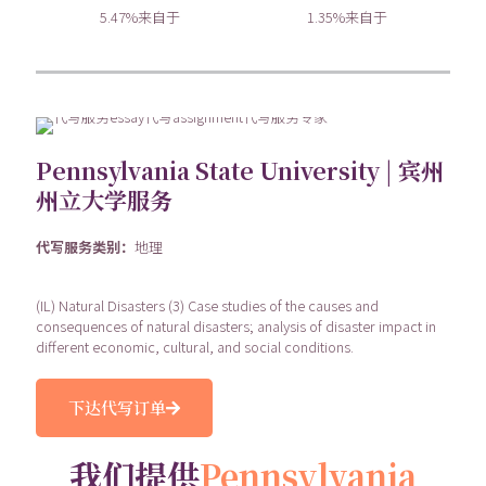
5.47%来自于
1.35%来自于
Pennsylvania State University | 宾州
州立大学服务
代写服务类别：
地理
(IL) Natural Disasters (3) Case studies of the causes and
consequences of natural disasters; analysis of disaster impact in
different economic, cultural, and social conditions.
下达代写订单
我们提供
Pennsylvania