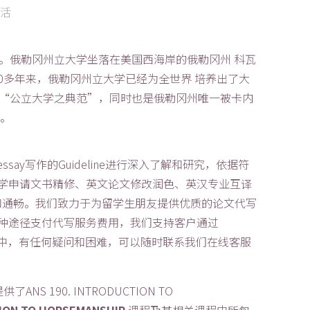
活
。俄勒冈州立大学坐落在美国西海岸的俄勒冈州 科瓦
0多年来，俄勒冈州立大学已经为全世界 培养出了大
 “公立大学之典范”，同时也是俄勒冈州唯一被卡内
”。
ssay写作的Guideline进行深入了解和研究，依据符
展留学申请文书精修、英文论文修改润色、英汉专业互译
和通畅。我们致力于为留学生朋友提供优质的论文代写
用各种途径支付代写服务费用，我们支持客户通过
单过程中，有任何疑问和困难，可以随时联系我们在线客服
190. INTRODUCTION TO
TION TO HORSEMANSHIP
课程及其相关课程中所包