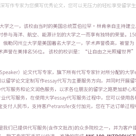
深写作专家为您撰写优秀论文，您可以无压力的轻松享受留学生
的大学之一，该校由当时的美国总统亚伯拉罕•林肯亲自主持建立
参与海洋、航空、能源计划的大学之一而享有独特的荣誉。15
。俄勒冈州立大学是美国著名大学之一，学术声誉极高，被誉为
声誉在美排名56位。 该校的校训是：“让自由之光照耀世界
e Speaker）论文代写专家，旗下所有代写专家针对所分配的大学e
我们以留学论文定制写作essay代写为主要服务方向，并同时开
ay代写服务和论文润色服务，以求各位朋友的留学之路更加舒心
供专业代写服务，在使用大学essay代写服务过程中，您可以使
付宝支付人民币，支持客户etransfer支付加元，您在下达订
是我们已提供代写服务(含作文批改)的众多院校之一，并为客户提供了ANS 
导服务，旗下专家写手可以快速、准确的完成
ANS 190. INTRODUC