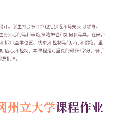
设计。学生将会被介绍包括接近和马笼头,系领导、
生将熟悉的马和策略,策略护理和如何装马具。在舞台
和拆卸,基本位置、线索,和控制马的步行和慢跑。重
衡,信心,和控制。本课程是可重复的最多3学分。骑手
需要批准。
|俄勒冈州立大学
课程作业