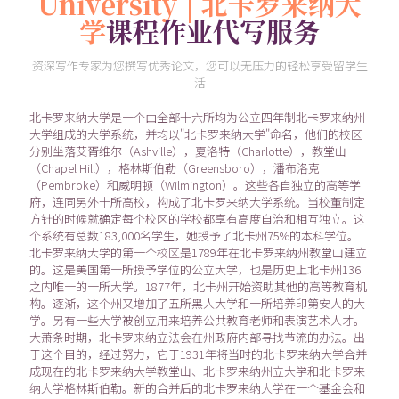
University | 北卡罗来纳大
学
课程作业代写服务
资深写作专家为您撰写优秀论文，您可以无压力的轻松享受留学生
活
北卡罗来纳大学是一个由全部十六所均为公立四年制北卡罗来纳州
大学组成的大学系统，并均以"北卡罗来纳大学"命名，他们的校区
分别坐落艾胥维尔（Ashville），夏洛特（Charlotte），教堂山
（Chapel Hill），格林斯伯勒（Greensboro），潘布洛克
（Pembroke）和威明顿（Wilmington）。这些各自独立的高等学
府，连同另外十所高校，构成了北卡罗来纳大学系统。当校董制定
方针的时候就确定每个校区的学校都享有高度自治和相互独立。这
个系统有总数183,000名学生，她授予了北卡州75%的本科学位。
北卡罗来纳大学的第一个校区是1789年在北卡罗来纳州教堂山建立
的。这是美国第一所授予学位的公立大学，也是历史上北卡州136
之内唯一的一所大学。1877年，北卡州开始资助其他的高等教育机
构。逐渐，这个州又增加了五所黑人大学和一所培养印第安人的大
学。另有一些大学被创立用来培养公共教育老师和表演艺术人才。
大萧条时期，北卡罗来纳立法会在州政府内部寻找节流的办法。出
于这个目的，经过努力，它于1931年将当时的北卡罗来纳大学合并
成现在的北卡罗来纳大学教堂山、北卡罗来纳州立大学和北卡罗来
纳大学格林斯伯勒。新的合并后的北卡罗来纳大学在一个基金会和