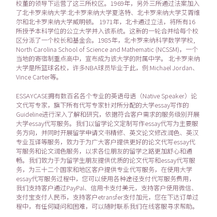
校董的领导下运营了这三所校区。1969年，另外三所通过法案加入
了北卡罗来纳大学:北卡罗来纳大学夏洛特、北卡罗来纳大学艾胥维
尔和北卡罗来纳大学威明顿。 1971年，北卡通过立法，将所有16
所授予本科学位的公立大学并入该系统。这新的一轮合并给每个校
区分派了一个校长和基金会。1985年，北卡罗来纳科学数学学校,
North Carolina School of Science and Mathematic (NCSSM)，一个
当地的寄宿制重点高中，宣布成为该大学的附属中学。 北卡罗来纳
大学是所篮球名校，许多NBA球员毕业于此，例:Michael Jordan、
Vince Carter等。
ESSAYCASE拥有数百名各个专业的英语母语（Native Speaker）论
文代写专家，旗下所有代写专家针对所分配的大学essay写作的
Guideline进行深入了解和研究，依据符合客户需求的服务级别开展
大学essay代写服务。我们以留学论文定制写作essay代写为主要服
务方向，并同时开展留学申请文书精修、英文论文修改润色、英汉
专业互译等服务，致力于为广大客户提供更好的论文代写essay代
写服务和论文润色服务，以求各位朋友的留学之路更加舒心和通
畅。我们致力于为留学生朋友提供优质的论文代写和essay代写服
务，为三十二个国家和地区客户提供专业代写服务，在使用大学
essay代写服务过程中，您可以使用各种途径支付代写服务费用，
我们支持客户通过PayPal、信用卡支付美元，支持客户使用微信、
支付宝支付人民币，支持客户etransfer支付加元，您在下达订单过
程中，有任何疑问和困难，可以随时联系我们在线客服寻求帮助。