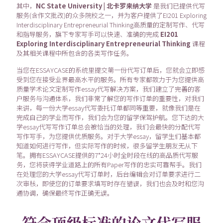
其中，
NC State University | 北卡罗来纳大学
是我们已提供代写
服务(含作文批改)的众多院校之一，并为客户提供了EI201 Exploring
Interdisciplinary Entrepreneurial Thinking高质量的定制写作、代写
和指导服务，旗下专家写手可以快速、准确的完成
EI201
Exploring Interdisciplinary Entrepreneurial Thinking
课程
及其相关课程中所包含的各类写作任务。
当您在ESSAYCASE的系统里提交第一份代写订单后，您就会立即感
受到您在接受业界最高水平的服务。所有专家都致力于为您提供高
质量学术论文定制写作essay代写解决方案，我们建立了完善的客
户服务与沟通体系，我们非常了解您的写作订单的重要性，对我们
来讲，每一份大学essay代写委托订单都同等重要，就像我们是在
完成自己的学业而写作，我们会为您的留学保驾护航。您下达的大
学essay代写写作订单总会被恰当的处理，我们会最快的分配代写
写作写手，为您提供优质服务。对于大学essay，留学生们基本都
知道如何进行写作，但实际写作的时候，很多留学生朋友无从下
笔。拥有ESSAYCASE提供的7*24小时全时段在线的高品质代写服
务，您将获得学业道路上的所有Paper写作的忠实可靠帮手。我们
在处理您的大学essay代写订单时，后台编辑会对订单要求进行二
次审核，即使您的订单要求填写时存在错误，我们也会及时和您沟
通协调，确保最终写作正确无误。
符合顶级标准的论文代写服