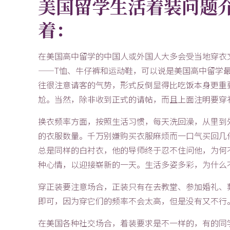
美国留学生活着装问题
着：
在美国高中留学的中国人或外国人大多会受当地穿衣
——T恤、牛仔裤和运动鞋，可以说是美国高中留学
往很注意请客的气势，形式反倒显得比吃饭本身更重
尬。当然，除非收到正式的请帖，而且上面注明要穿
换衣频率方面，按照生活习惯，每天洗回澡，从里到
的衣服数量。千万别嫌购买衣服麻烦而一口气买回几
总是同样的白衬衣，他的导师终于忍不住问他，为何
种心情，以迎接崭新的一天。生活多姿多彩，为什么
穿正装要注意场合，正装只有在去教堂、参加婚礼、
即可，因为穿它们的频率不会太高，但是没有又不行
在美国各种社交场合，着装要求是不一样的，有的同