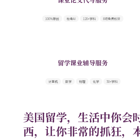
300余名Native speaker写手随时为您服务
100%原创
杜绝AI
120+学科
8项免费权益
留学课业辅导服务
一站搞定你面前的所有课业难题
计算机
数学
物理
化学
50+学科
美国留学，生活中你会
西，让你非常的抓狂，