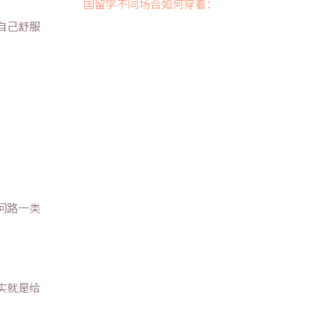
国留学不同场合如何穿着：
自己舒服
问路一类
实就是给