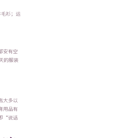
羊毛衫；运
都安有空
天的服装
：
店大多以
育用品有
即“说话