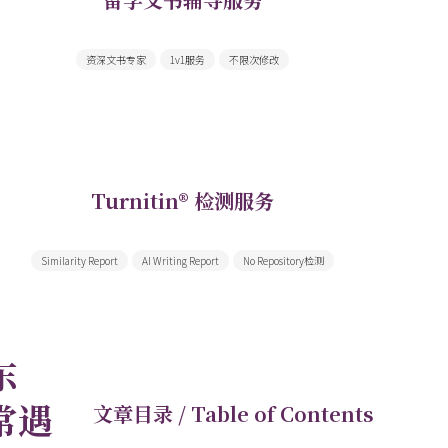
文书内容重点合理突出，文笔气质契合
资深文书专家
1v1服务
不限次修改
Turnitin® 检测服务
由Turnitin出具领先全球的权威检测报告
Similarity Report
AI Writing Report
No Repository检测
东
常遇
文章目录 / Table of Contents