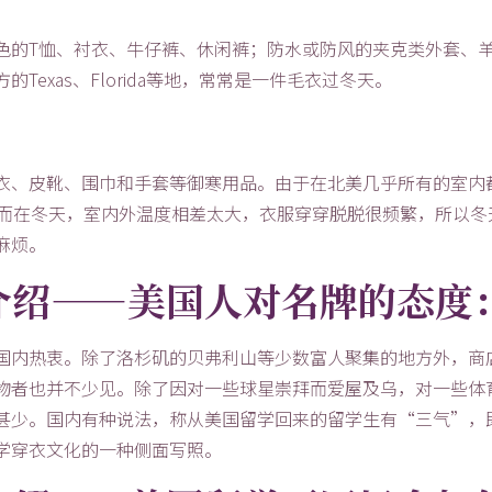
色的T恤、衬衣、牛仔裤、休闲裤；防水或防风的夹克类外套、
exas、Florida等地，常常是一件毛衣过冬天。
衣、皮靴、围巾和手套等御寒用品。由于在北美几乎所有的室内
，而在冬天，室内外温度相差太大，衣服穿穿脱脱很频繁，所以冬
麻烦。
介绍——美国人对名牌的态度
国内热衷。除了洛杉矶的贝弗利山等少数富人聚集的地方外，商
物者也并不少见。除了因对一些球星崇拜而爱屋及乌，对一些体
甚少。国内有种说法，称从美国留学回来的留学生有“三气”，
学穿衣文化的一种侧面写照。