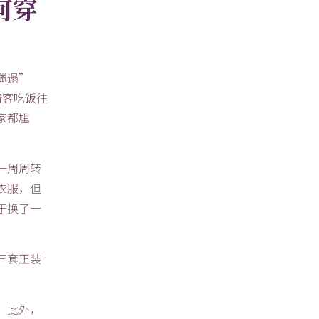
何穿
邋遢”
请客吃饭往
家都尴
一周周转
衣服，但
于换了一
三套正装
。此外，