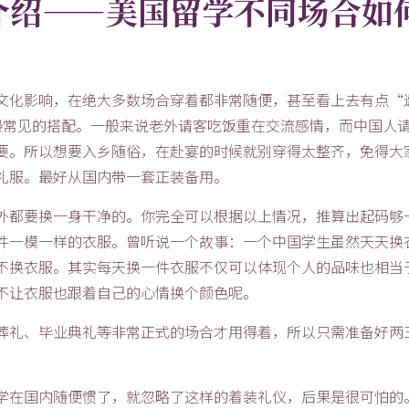
介绍——美国留学不同场合如
文化影响，在绝大多数场合穿着都非常随便，甚至看上去有点“
最常见的搭配。一般来说老外请客吃饭重在交流感情，而中国人
要。所以想要入乡随俗，在赴宴的时候就别穿得太整齐，免得大
礼服。最好从国内带一套正装备用。
外都要换一身干净的。你完全可以根据以上情况，推算出起码够
件一模一样的衣服。曾听说一个故事：一个中国学生虽然天天换
不换衣服。其实每天换一件衣服不仅可以体现个人的品味也相当
不让衣服也跟着自己的心情换个颜色呢。
葬礼、毕业典礼等非常正式的场合才用得着，所以只需准备好两
。
学在国内随便惯了，就忽略了这样的着装礼仪，后果是很可怕的