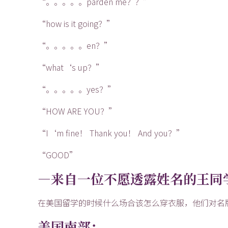
“。。。。。parden me？？”
“how is it going？”
“。。。。。en？”
“what‘s up？”
“。。。。。yes？”
“HOW ARE YOU？”
“I‘m fine！ Thank you！ And you？”
“GOOD”
—来自一位不愿透露姓名的王同
在美国留学的时候什么场合该怎么穿衣服，他们对名
美国南部：