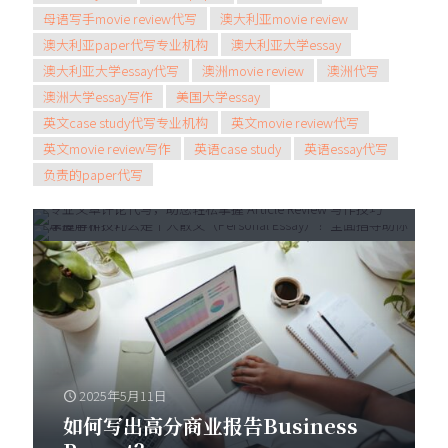
母语写手movie review代写
澳大利亚movie review
澳大利亚paper代写专业机构
澳大利亚大学essay
澳大利亚大学essay代写
澳洲movie review
澳洲代写
澳洲大学essay写作
美国大学essay
2025年5月21日
英文case study代写专业机构
英文movie review代写
2025年5月28日
深度解析：什么是个人散文
英文movie review写作
英语case study
英语essay代写
专业文章评论代写，助您轻松掌握
（Personal Essay）？全面指导助
负责的paper代写
Article Review 写作技巧
你掌握写作技巧
2025年5月11日
如何写出高分商业报告Business