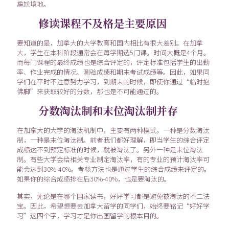
尴尬境地。
修读课程不及格是主要原因
要知道的是，加拿大的大学教育和国内相比有很大差别。在加拿
大，学生在本科阶段通常会在每学期选5门课。时间大概是4个月。
而每门课程的最终成绩也是综合评定的，评定标准包括学生的出勤
率、作业完成的情况、测验成绩和期末考试成绩等。因此，如果同
学们在平时不注意努力学习，到期末的时候，即使你通过“临时抱
佛脚”来获取较好的分数，那也是不可能通过的。
分数淘汰制和末位淘汰制并存
在加拿大的大学的淘汰机制中，主要有两种模式，一种是分数淘汰
制，一种是末位淘汰制。前者我们都好理解，即当学生的综合评定
成绩达不到预定标准的时候，就被淘汰了。另外一种是末位淘汰
制。有些大学会给相关专业制定淘汰率，有的专业的预计淘汰率可
能会达到30%-40%。考核方法也是通过学生的综合成绩来评定的。
如果你的综合成绩排在后30%-40%，也是要淘汰的。
其实，无论是在哪个国家读书，好好学习都是避免被淘汰的不二法
宝。因此，希望想要去加拿大留学的同学们，始终要铭记“好好学
习”这四个字，学习才是你出国留学的根本目的。