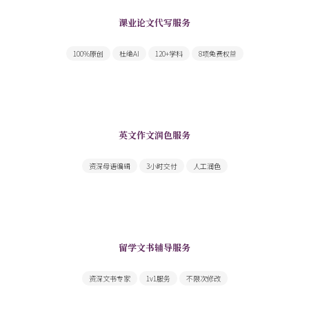
课业论文代写服务
300余名Native speaker写手随时为您服务
100%原创
杜绝AI
120+学科
8项免费权益
英文作文润色服务
母语编辑提供快速高质量英文作文修改润色
资深母语编辑
3小时交付
人工润色
留学文书辅导服务
文书内容重点合理突出，文笔气质契合
资深文书专家
1v1服务
不限次修改