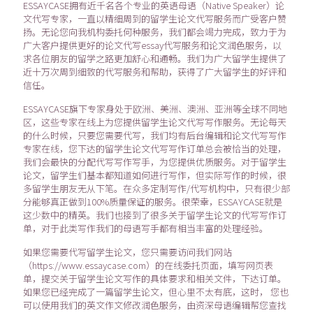
ESSAYCASE拥有近千名各个专业的英语母语（Native Speaker）论
文代写专家，一直以精细周到的留学生论文代写服务而广受客户赞
扬。无论您向我机构委托何种服务，我们都会竭力完成，致力于为
广大客户提供更好的论文代写essay代写服务和论文润色服务，以
求各位朋友的留学之路更加舒心和通畅。我们为广大留学生提供了
近十万次周到细致的代写服务和帮助，获得了广大留学生的好评和
信任。
ESSAYCASE旗下专家身处于欧洲、美洲、澳洲、亚洲等全球不同地
区，这些专家在线上为您提供留学生论文代写写作服务。无论每天
的什么时候，只要您需要代写，我们均有后台编辑和论文代写写作
专家在线，您下达的留学生论文代写写作订单总会被恰当的处理，
我们会最快的分配代写写作写手，为您提供优质服务。对于留学生
论文，留学生们基本都知道如何进行写作，但实际写作的时候，很
多留学生朋友无从下笔。在众多定制写作/代写机构中，只有很少部
分能够真正做到100%质量保证的服务。很荣幸，ESSAYCASE就是
这少数中的精英。我们也接到了很多关于留学生论文的代写写作订
单，对于此类写作我们的母语写手都有相当丰富的处理经验。
如果您需要代写留学生论文，您只需要访问我们网站
（https://www.essaycase.com）的在线委托页面，填写网页表
单，提交关于留学生论文写作的具体要求和相关文件，下达订单。
如果您已经完成了一篇留学生论文，但心里不太有底，这时， 您也
可以使用我们的英文作文修改润色服务，由资深母语编辑帮您查找