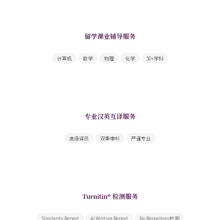
留学课业辅导服务
一站搞定你面前的所有课业难题
计算机
数学
物理
化学
50+学科
专业汉英互译服务
为您提供高质量学术翻译和文书翻译服务
高级译员
双重审校
严谨专业
Turnitin® 检测服务
由Turnitin出具领先全球的权威检测报告
Similarity Report
AI Writing Report
No Repository检测