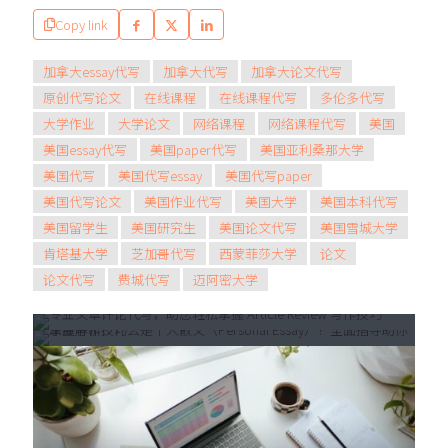
Copy link
加拿大essay代写
加拿大代写
加拿大论文代写
原创代写论文
在线课程
在线课程代写
多伦多代写
大学作业
大学论文
网络课程
网络课程代写
美国
美国essay代写
美国paper代写
美国亚利桑那大学
美国代写
美国代写essay
美国代写paper
美国代写论文
美国作业代写
美国大学
美国本科代写
2025年5月21日
2025年5月28日
美国留学生
美国研究生
美国论文代写
美国雪城大学
深度解析：什么是个人散文
专业文章评论代写，助您轻松掌握
肯塔基大学
芝加哥代写
西蒙菲莎大学
论文
（Personal Essay）？全面指导
Article Review 写作技巧
论文代写
费城代写
迈阿密大学
助你掌握写作技巧