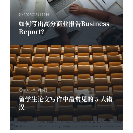
2025年5月11日
如何写出高分商业报告Business
Report？
2025年5月6日
2025年5月3日
2025年5月5日
留学生论文写作中最常见的 5 大错
掌握文学分析写作 (Literary
如何撰写反思性论文（Reflective
误
Analysis)，这些步骤和要点你必
Essay）
须知道