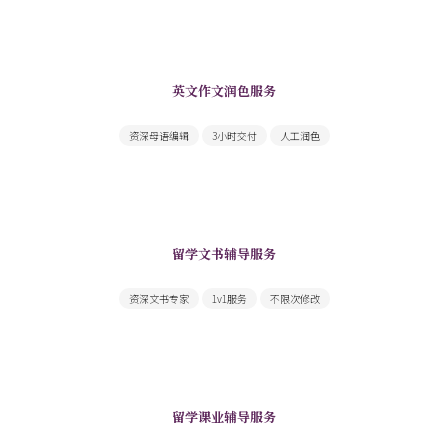
英文作文润色服务
母语编辑提供快速高质量英文作文修改润色
资深母语编辑
3小时交付
人工润色
留学文书辅导服务
文书内容重点合理突出，文笔气质契合
资深文书专家
1v1服务
不限次修改
留学课业辅导服务
一站搞定你面前的所有课业难题