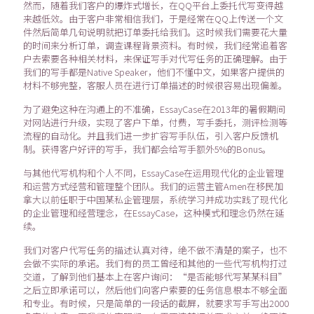
然而，随着我们客户的爆炸式增长，在QQ平台上委托代写变得越
来越低效。由于客户非常相信我们，于是经常在QQ上传送一个文
件然后简单几句说明就把订单委托给我们。这时候我们需要花大量
的时间来分析订单，调查课程背景资料。有时候，我们经常追着客
户去索要各种相关材料，来保证写手对代写任务的正确理解。由于
我们的写手都是Native Speaker，他们不懂中文，如果客户提供的
材料不够完整，客服人员在进行订单描述的时候很容易出现偏差。
为了避免这种在沟通上的不准确，EssayCase在2013年的暑假期间
对网站进行升级，实现了客户下单，付费，写手委托，测评检测等
流程的自动化。并且我们进一步扩容写手队伍，引入客户反馈机
制。获得客户好评的写手，我们都会给写手额外5%的Bonus。
与其他代写机构和个人不同，EssayCase在运用现代化的企业管理
和运营方式经营和管理整个团队。我们的运营主管Amen在移民加
拿大以前任职于中国某私企管理层，系统学习并成功实践了现代化
的企业管理和经营理念，在EssayCase，这种模式和理念仍然在延
续。
我们对客户代写任务的描述认真对待，绝不做不清楚的案子，也不
会做不实际的承诺。我们有的员工曾经和其他的一些代写机构打过
交道，了解到他们基本上在客户询问：“是否能够代写某某科目”
之后立即承诺可以，然后他们向客户索要的任务信息根本不够全面
和专业。有时候，只是简单的一段话的截屏，就要求写手写出2000