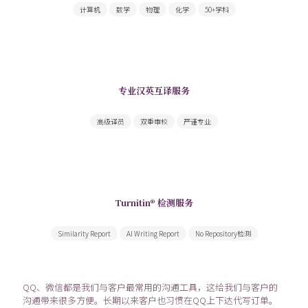
计算机
数学
物理
化学
50+学科
专业汉英互译服务
为您提供高质量学术翻译和文书翻译服务
高级译员
双重审校
严谨专业
Turnitin® 检测服务
由Turnitin出具领先全球的权威检测报告
Similarity Report
AI Writing Report
No Repository检测
QQ、微信都是我们与客户最常用的沟通工具，这给我们与客户的
沟通带来很多方便。长期以来客户也习惯在QQ上下达代写订单。