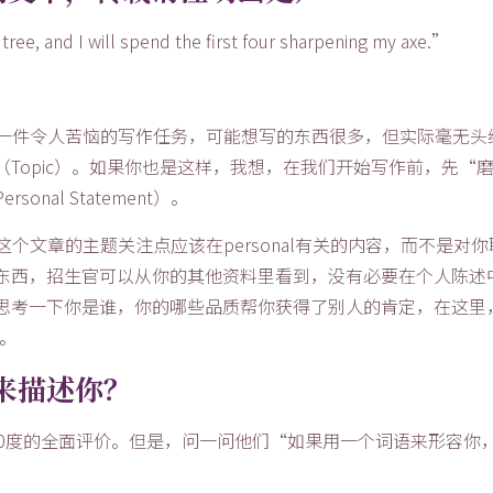
 and I will spend the first four sharpening my axe.”
ent）是一件令人苦恼的写作任务，可能想写的东西很多，但实际毫无
Topic）。如果你也是这样，我想，在我们开始写作前，先“
al Statement）。
需要注意这个文章的主题关注点应该在personal有关的内容，而不是对
东西，招生官可以从你的其他资料里看到，没有必要在个人陈述
思考一下你是谁，你的哪些品质帮你获得了别人的肯定，在这里
c。
词来描述你？
60度的全面评价。但是，问一问他们“如果用一个词语来形容你