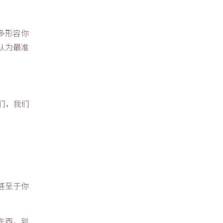
多形容你
认为最准
我们，我们
甚至于你
东西，到