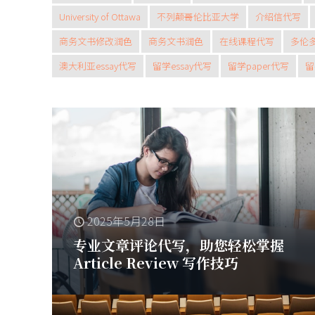
University of Ottawa
不列颠哥伦比亚大学
介绍信代写
商务文书修改润色
商务文书润色
在线课程代写
多伦
澳大利亚essay代写
留学essay代写
留学paper代写
留
2025年5月28日
专业文章评论代写，助您轻松掌握
Article Review 写作技巧