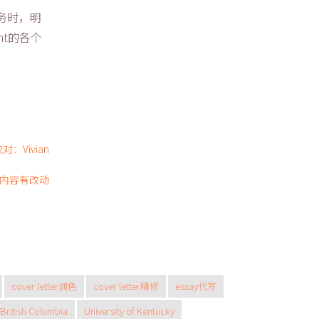
务时，明
nt的各个
对：Vivian
，内容有改动
cover letter润色
cover letter精修
essay代写
 British Columbia
University of Kentucky