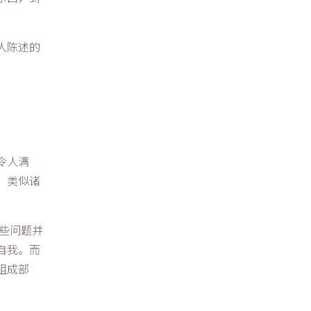
人陈述的
令人满
，类似诸
些问题并
自我。而
组成部