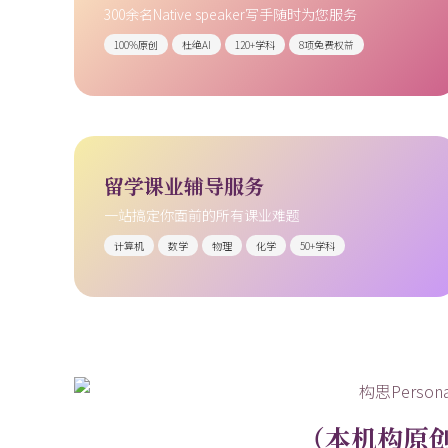
300余名Native speaker写手随时为您服务
100%原创
杜绝AI
120+学科
8项免费权益
留学课业辅导服务
一站搞定你面前的所有课业难题
计算机
数学
物理
化学
50+学科
（本机构原