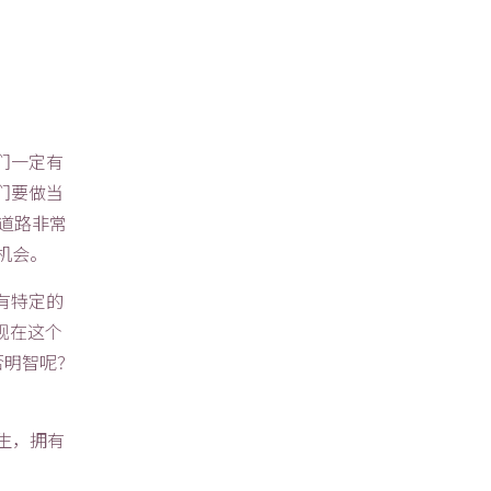
们一定有
们要做当
道路非常
的机会。
有特定的
现在这个
否明智呢？
范生，拥有