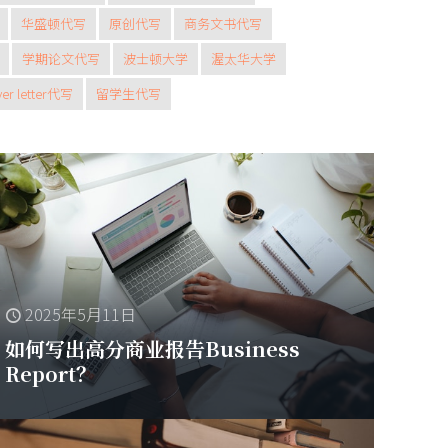
华盛顿代写
原创代写
商务文书代写
学期论文代写
波士顿大学
渥太华大学
r letter代写
留学生代写
2025年5月11日
如何写出高分商业报告Business
Report？