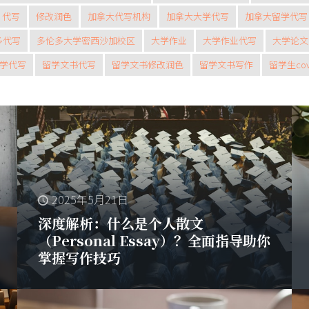
代写
修改润色
加拿大代写机构
加拿大大学代写
加拿大留学代写
多代写
多伦多大学密西沙加校区
大学作业
大学作业代写
大学论文
学代写
留学文书代写
留学文书修改润色
留学文书写作
留学生cove
2025年5月21日
深度解析：什么是个人散文
（Personal Essay）？全面指导助你
掌握写作技巧