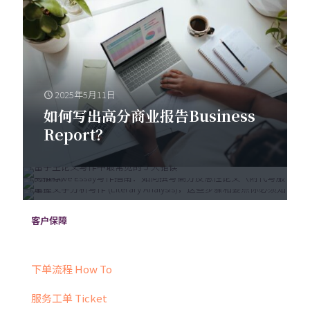
2025年5月11日
2025年5月6日
2025年5月3日
如何写出高分商业报告Business
2025年5月5日
留学生论文写作中最常见的 5 大错
掌握文学分析写作 (Literary
Report？
如何撰写反思性论文（Reflective
误
Analysis)，这些步骤和要点你必
Essay）
须知道
客户保障
下单流程 How To
服务工单 Ticket