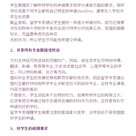
学生要提前了解所转学校的申请要求和学分课程方面的要求，每所
学校或是不同专业都有自己特定的申请deadline，通常在入学前半
年左右就要
截止录取。留学专家建议学生提前一年递交申请材料，因为还需要
涉及到所申大学的学术委员会进行转学分评估等工作，受理的周期
较长，而且要考虑到各种突
发的状况，所以学生尽可能地早提交申请。
2、并非所有专业都接受转读
文科生转读可供选择的范围较广，例如，语言类学生可转向传媒、
翻译、新闻、教育等专业;文史类或是社会学、心理学等专业的学
生，可以转向新闻、会计等方向。
理科毕业学生的发展前景和薪资较都较有优势，因此留学专家建议
理科生最好转向和所学专业关联性较大的目标专业，这样专业课程
内容方面的差别
不是很大，学生读起来不会特别吃力。如果所转专业的跨度过大，
应该考虑在申请过程中多提供些辅助材料作为支持，这样更有利于
申请到好的学校。
留学专家提醒学生需要注意的是加拿大医学、法学目前不接受国国
际学生的申请。
3、对学生的成绩要求