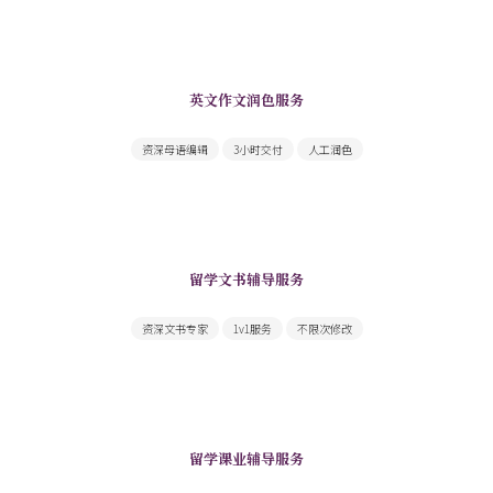
英文作文润色服务
母语编辑提供快速高质量英文作文修改润色
资深母语编辑
3小时交付
人工润色
留学文书辅导服务
文书内容重点合理突出，文笔气质契合
资深文书专家
1v1服务
不限次修改
留学课业辅导服务
一站搞定你面前的所有课业难题