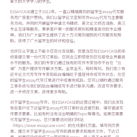
拿大的大学学习的学生。
ESSAYCASE建立于2012年，一直以精细周到的留学生essay代写服
务而广受客户赞扬。我们以留学论文定制写作essay代写为主要服
务方向，并同时开展留学申请文书精修、英文论文修改润色、英汉
专业互译等服务，秉承客户第一的服务原则和精准高效的专业精
神，我们为广大留学生提供了近十万次周到细致的代写服务和帮
助，获得了广大留学生的好评和信任。
也许仅从字面上不能令您百分百信服，但是当您在ESSAYCASE的系
统里提交第一份代写订单后，您就会立即感受到您在接受业界最高
水平的服务。我们的专家们通过独有的写作专家协作平台在“云
端”为客户提供写作解决方案。全年全天，每时每刻，我们至少有
近半论文代写写作专家和后台编辑处于值班待命或写作状态，在您
的留学生essay代写订单进行中或者完成后，您可以随时通过服务
工单系统与我们的后台编辑或写手进行联系沟通，改进写作要求，
进一步修改文章，获得更多帮助。
对于留学生essay写作，在ESSAYCASE的运营过程中，我们会发现
有些客户在下达留学生essay代写订单时会选错页数、填写错误写
作要求要素，比如有时没有没出明确的Topic等情况。如果您需要
代写留学生essay，您只需要访问我们网站
（https://www.essaycase.com）的在线委托页面，填写网页表
单，提交关于留学生essay写作的具体要求和相关文件，下达订
单。如果您已经完成了一篇留学生essay，但心里不太有底，这