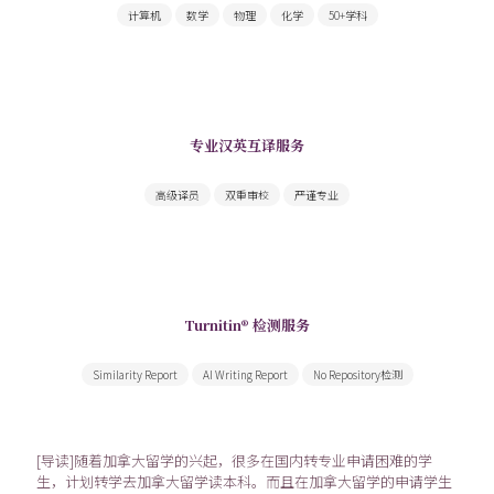
计算机
数学
物理
化学
50+学科
专业汉英互译服务
为您提供高质量学术翻译和文书翻译服务
高级译员
双重审校
严谨专业
Turnitin® 检测服务
由Turnitin出具领先全球的权威检测报告
Similarity Report
AI Writing Report
No Repository检测
[导读]随着加拿大留学的兴起，很多在国内转专业申请困难的学
生，计划转学去加拿大留学读本科。而且在加拿大留学的申请学生