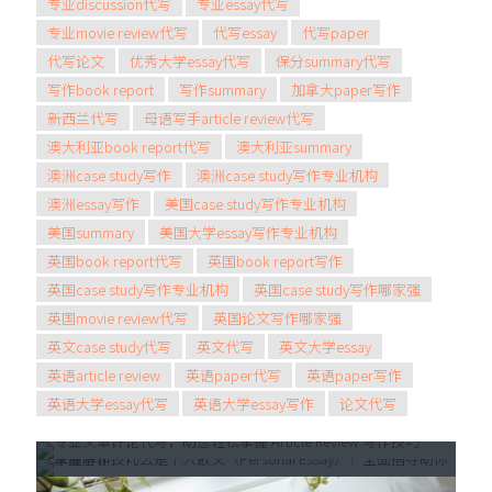
专业discussion代写
专业essay代写
专业movie review代写
代写essay
代写paper
代写论文
优秀大学essay代写
保分summary代写
写作book report
写作summary
加拿大paper写作
新西兰代写
母语写手article review代写
澳大利亚book report代写
澳大利亚summary
澳洲case study写作
澳洲case study写作专业机构
澳洲essay写作
美国case study写作专业机构
美国summary
美国大学essay写作专业机构
英国book report代写
英国book report写作
英国case study写作专业机构
英国case study写作哪家强
英国movie review代写
英国论文写作哪家强
2025年5月21日
2025年5月28日
英文case study代写
英文代写
英文大学essay
深度解析：什么是个人散文
专业文章评论代写，助您轻松掌握
英语article review
英语paper代写
英语paper写作
（Personal Essay）？全面指导
Article Review 写作技巧
英语大学essay代写
英语大学essay写作
论文代写
助你掌握写作技巧