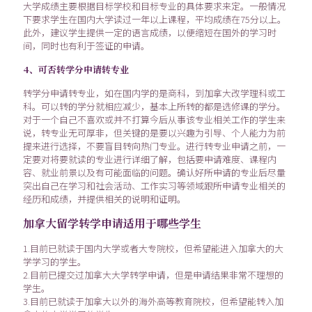
大学成绩主要根据目标学校和目标专业的具体要求来定。一般情况
下要求学生在国内大学读过一年以上课程，平均成绩在75分以上。
此外，建议学生提供一定的语言成绩，以便缩短在国外的学习时
间，同时也有利于签证的申请。
4、可否转学分申请转专业
转学分申请转专业，如在国内学的是商科，到加拿大改学理科或工
科。可以转的学分就相应减少，基本上所转的都是选修课的学分。
对于一个自己不喜欢或并不打算今后从事该专业相关工作的学生来
说，转专业无可厚非，但关键的是要以兴趣为引导、个人能力为前
提来进行选择，不要盲目转向热门专业。进行转专业申请之前，一
定要对将要就读的专业进行详细了解，包括要申请难度、课程内
容、就业前景以及有可能面临的问题。确认好所申请的专业后尽量
突出自己在学习和社会活动、工作实习等领域跟所申请专业相关的
经历和成绩，并提供相关的说明和证明。
加拿大留学转学申请适用于哪些学生
1.目前已就读于国内大学或者大专院校，但希望能进入加拿大的大
学学习的学生。
2.目前已提交过加拿大大学转学申请，但是申请结果非常不理想的
学生。
3.目前已就读于加拿大以外的海外高等教育院校，但希望能转入加