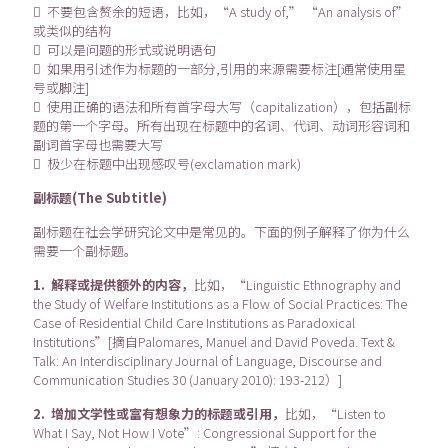
 不要包含赘余的短语，比如，“A study of,” “An analysis of”
或类似的结构
 可以是问题的形式或说明语句
 如果用引述作为标题的一部分,引用的来源需要标注[通常使用星
号或脚注]
 使用正确的语法和所有首字母大写（capitalization），包括副标
题的第一个字母。所有出现在标题中的名词、代词、动词形容词和
副词首字母也需要大写
 极少在标题中出现感叹号(exclamation mark)
副标题(The Subtitle)
副标题在社会学研究论文中是常见的。下面的例子解释了你为什么
需要一个副标题。
1. 解释或提供额外的内容，
比如，“Linguistic Ethnography and
the Study of Welfare Institutions as a Flow of Social Practices: The
Case of Residential Child Care Institutions as Paradoxical
Institutions”[摘自Palomares, Manuel and David Poveda. Text &
Talk: An Interdisciplinary Journal of Language, Discourse and
Communication Studies 30 (January 2010): 193-212）]
2. 增加文学性或富有想象力的标题或引用，
比如，“Listen to
What I Say, Not How I Vote”: Congressional Support for the