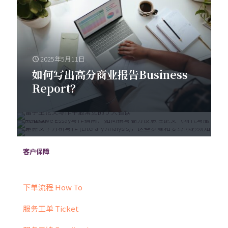
2025年5月11日
2025年5月6日
2025年5月3日
如何写出高分商业报告Business
2025年5月5日
留学生论文写作中最常见的 5 大错
掌握文学分析写作 (Literary
Report？
如何撰写反思性论文（Reflective
误
Analysis)，这些步骤和要点你必
Essay）
须知道
客户保障
下单流程 How To
服务工单 Ticket