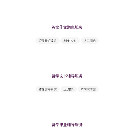
英文作文润色服务
母语编辑提供快速高质量英文作文修改润色
资深母语编辑
3小时交付
人工润色
留学文书辅导服务
文书内容重点合理突出，文笔气质契合
资深文书专家
1v1服务
不限次修改
留学课业辅导服务
一站搞定你面前的所有课业难题