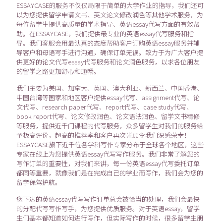
ESSAYCASE的服务不仅仅局限于简单的大学作业的指导，我们还可
以为您提供留学申请文书、英文论文修改润色等其他学术服务，为
每位留学生提供高质量的学术指导、英语essay代写方面的有效帮
助。在ESSAYCASE，我们提供最专业的英语essay代写服务和指
导。我们客服会用最认真的态度帮助客户订购英语essay服务并辅
导客户和母语写手进行沟通，确保订单无误。致力于为广大客户提
供更好的论文代写essay代写服务和论文润色服务，以求各位朋友
的留学之路更加舒心和通畅。
我们主要为美国、加拿大、英国、澳大利亚、新西兰、中国香港、
中国台湾等国家和地区客户提供essay代写、assignment代写、论
文代写、research paper代写、report代写、case study代写、
book report代写、论文修改润色、论文语法润色、留学文书精修
等服务，提供近千门课程的代写服务，众多留学生对我们的服务给
予极高评价，超高的推荐率和客户再次光顾令我们深感荣幸！
ESSAYCASE旗下近千位各学科写作专家分布于全球各个地区，这些
专家在线上为您提供英语essay代写写作服务。我们非常了解您的
写作订单的重要性，对我们来讲，每一份英语essay代写委托订单
都同等重要，就像我们是在完成自己的学业而写作，我们会为您的
留学保驾护航。
您下达的英语essay代写写作订单总会被恰当的处理，我们会最快
的分配代写写作写手，为您提供优质服务。对于英语essay，留学
生们基本都知道如何进行写作，但实际写作的时候，很多留学生朋