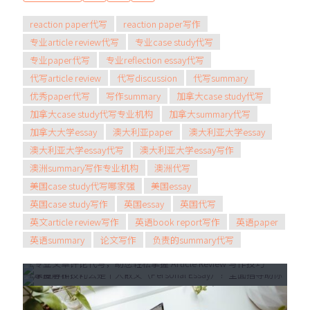
reaction paper代写
reaction paper写作
专业article review代写
专业case study代写
专业paper代写
专业reflection essay代写
代写article review
代写discussion
代写summary
优秀paper代写
写作summary
加拿大case study代写
加拿大case study代写专业机构
加拿大summary代写
加拿大大学essay
澳大利亚paper
澳大利亚大学essay
澳大利亚大学essay代写
澳大利亚大学essay写作
澳洲summary写作专业机构
澳洲代写
美国case study代写哪家强
美国essay
2025年5月21日
2025年5月28日
英国case study写作
英国essay
英国代写
深度解析：什么是个人散文
专业文章评论代写，助您轻松掌握
英文article review写作
英语book report写作
英语paper
（Personal Essay）？全面指导
Article Review 写作技巧
英语summary
论文写作
负责的summary代写
助你掌握写作技巧