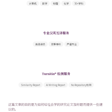
计算机
数学
物理
化学
50+学科
专业汉英互译服务
为您提供高质量学术翻译和文书翻译服务
高级译员
双重审校
严谨专业
Turnitin® 检测服务
由Turnitin出具领先全球的权威检测报告
Similarity Report
AI Writing Report
No Repository检测
这篇文章的目的是为如何给社会学的研究论文加标题而提供一些建
议的。