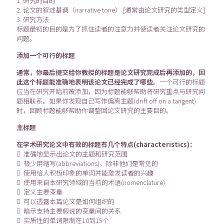
1. 研究的目的
2. 论文的叙述基调（narrative tone） [通常由论文研究的类型定义]
3. 研究方法
标题最初的目的是为了抓住读者的注意力并使读者关注论文研究的
问题。
添加一个可行的标题
通常，你最后提交给你教授的标题是论文研究完成后再添加的，因
此这个标题能准确地表明该论文已经完成了哪些
。一个可行的标题
应当在研究开始前被添加，因为标题能够帮助将研究重点与研究问
题相联系。如果你发现自己写作偏离主题(drift off on a tangent)
时，回顾标题能够帮助你调整回论文研究的主要目的。
主标题
在学术研究论文中有效的标题有几个特点(characteristics)：
 准确地显示出论文的主题和研究范围
 极少用缩写(abbreviations)，除非他们是常见的
 使用给人积极印象的单词并能激发读者的兴趣
 使用来自本研究领域的当前的术语(nomenclature)
 定义主要变量
 可以透露本篇论文是如何组织的
 暗示支持主要假说的变量间的关系
 实质性的单词限制在10到15个