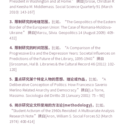
President in Washington and at Home.” 摘自[Grose, Christian R.
and Keesha M. Middlemass. Social Science Quarterly 91 (March
2010): 143-167]
3. 限制研究的地理范围，
比如，“The Geopolitics of the Eastern
Border of the European Union: The Case of Romania-Moldova-
Ukraine.” 摘自[Marcu, Silvia. Geopolitics 14 (August 2009): 409-
432]
4. 限制研究的时间范围，
比如，“A Comparison of the
Progressive Era and the Depression Years: Societal Influences on
Predictions of the Future of the Library, 1895-1940.”摘自
[Grossman, Hal B. Libraries & the Cultural Record 46 (2011): 102-
128]
5. 重点研究某个特定人物的思想、理论或作品，
比如，“A
Deliberative Conception of Politics: How Francesco Saverio
Merlino Related Anarchy and Democracy.”摘自[La Torre,
Massimo. Sociologia del Diritto 28 (January 2001): 75 – 98]
6. 揭示研究论文所使用的方法论(methodology)，
比如，
“Student Activism of the 1960s Revisited: A Multivariate Analysis
Research Note.”摘自[Aron, William S. Social Forces 52 (March
1974): 408-414]