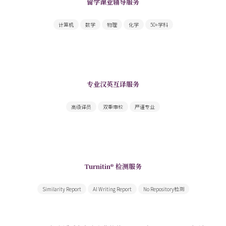
留学课业辅导服务
一站搞定你面前的所有课业难题
计算机
数学
物理
化学
50+学科
专业汉英互译服务
为您提供高质量学术翻译和文书翻译服务
高级译员
双重审校
严谨专业
Turnitin® 检测服务
由Turnitin出具领先全球的权威检测报告
Similarity Report
AI Writing Report
No Repository检测