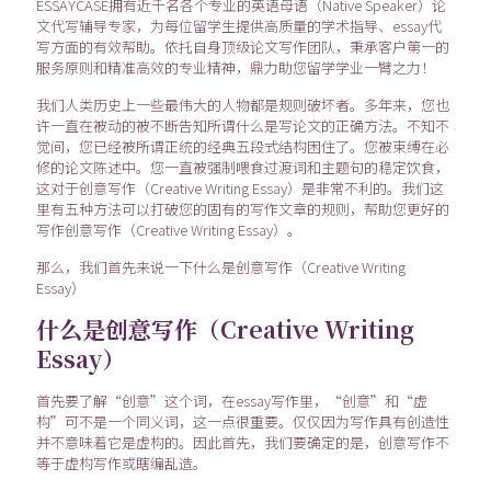
ESSAYCASE拥有近千名各个专业的英语母语（Native Speaker）论
文代写辅导专家，为每位留学生提供高质量的学术指导、essay代
写方面的有效帮助。依托自身顶级论文写作团队，秉承客户第一的
服务原则和精准高效的专业精神，鼎力助您留学学业一臂之力！
我们人类历史上一些最伟大的人物都是规则破坏者。多年来，您也
许一直在被动的被不断告知所谓什么是写论文的正确方法。不知不
觉间，您已经被所谓正统的经典五段式结构困住了。您被束缚在必
修的论文陈述中。您一直被强制喂食过渡词和主题句的稳定饮食，
这对于创意写作（Creative Writing Essay）是非常不利的。我们这
里有五种方法可以打破您的固有的写作文章的规则，帮助您更好的
写作创意写作（Creative Writing Essay）。
那么，我们首先来说一下什么是创意写作（Creative Writing
Essay）
什么是创意写作（Creative Writing
Essay）
首先要了解“创意”这个词，在essay写作里，“创意”和“虚
构”可不是一个同义词，这一点很重要。仅仅因为写作具有创造性
并不意味着它是虚构的。因此首先，我们要确定的是，创意写作不
等于虚构写作或瞎编乱造。