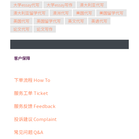
2025年2月22日
2022年1月28日
大学essay代写
大学essay写作
澳大利亚代写
2022年1月25日
如何撰写高分的大学案例分析
写一篇好的哲学论文（The
澳大利亚留学代写
澳洲代写
美国代写
美国留学代写
如何更好的阅读并理解学校的论文
Case Study 报告：中国留学生实
2022年1月23日
2022年2月5日
Philosophy Essay）论文你需要
英国代写
英国留学代写
英文代写
英语代写
2022年1月26日
（essay）和作业
如何写一篇超越其他文章的短论文
战指南
如何写好一篇Leadership Essay
知道的一切
论文代写
论文写作
7条您应该摒弃的写作坏习惯
（assignment）
（Short Essay）
客户保障
下单流程 How To
服务工单 Ticket
服务反馈 Feedback
投诉建议 Complaint
常见问题 Q&A