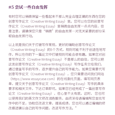
#5 尝试一些自由发挥
有时您可以稍微保留一些看起来不那么完全合理正确的东西在您的
创意写作论文（Creative Writing Essay）里。您可以在您的创意写
作论文（Creative Writing Essay）里稍微自由发挥一点点内容，但
是注意，请确保您只是“稍微”的自由发挥—对无关紧要的部分采
取自由发挥行动。
以上就是我们关于打破写作常规，更好的辅助创意写作论文
（Creative Writing Essay）的5个方式，规则可能不利于创造性地写
作，所以在你的下一篇论文中打破规则可能会很有趣。如果您对创
意写作论文（Creative Writing Essay）不是那么的自信，您可以把
这类创意写作论文（Creative Writing Essay）写作任务交给我们，
通过借鉴写手的写作，逐步提升自己的写作能力。如果您需要代写
创意写作论文（Creative Writing Essay），您只需要访问我们网站
（https://www.essaycase.com）的在线委托页面，填写网页表
单，提交关于创意写作论文（Creative Writing Essay）写作的具体
要求和相关文件，下达订单即可。如果您已经完成了一篇创意写作
论文（Creative Writing Essay），但心里不太有底，这时， 您也可
以使用我们的英文作文修改润色服务，由资深母语编辑帮您查找写
作中的不足，协助您改进文章，提高成绩，您也可以通过编辑的修
改痕迹确认自己的写作问题，改进写作方法。”