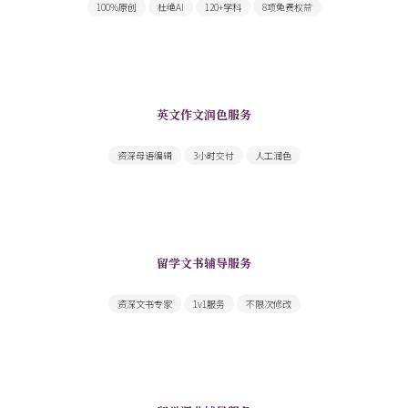
100%原创
杜绝AI
120+学科
8项免费权益
英文作文润色服务
母语编辑提供快速高质量英文作文修改润色
资深母语编辑
3小时交付
人工润色
留学文书辅导服务
文书内容重点合理突出，文笔气质契合
资深文书专家
1v1服务
不限次修改