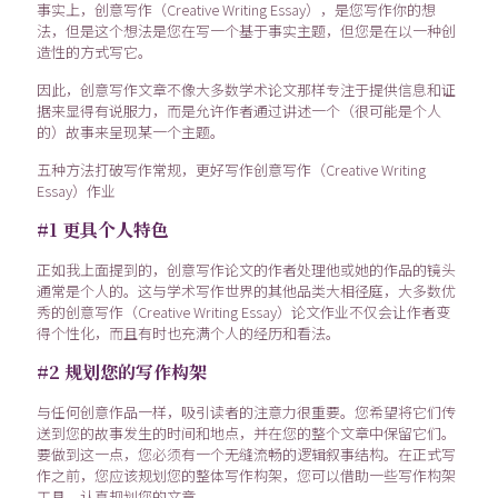
事实上，创意写作（Creative Writing Essay），是您写作你的想
法，但是这个想法是您在写一个基于事实主题，但您是在以一种创
造性的方式写它。
因此，创意写作文章不像大多数学术论文那样专注于提供信息和证
据来显得有说服力，而是允许作者通过讲述一个（很可能是个人
的）故事来呈现某一个主题。
五种方法打破写作常规，更好写作创意写作（Creative Writing
Essay）作业
#1 更具个人特色
正如我上面提到的，创意写作论文的作者处理他或她的作品的镜头
通常是个人的。这与学术写作世界的其他品类大相径庭，大多数优
秀的创意写作（Creative Writing Essay）论文作业不仅会让作者变
得个性化，而且有时也充满个人的经历和看法。
#2 规划您的写作构架
与任何创意作品一样，吸引读者的注意力很重要。您希望将它们传
送到您的故事发生的时间和地点，并在您的整个文章中保留它们。
要做到这一点，您必须有一个无缝流畅的逻辑叙事结构。在正式写
作之前，您应该规划您的整体写作构架，您可以借助一些写作构架
工具，认真规划您的文章。